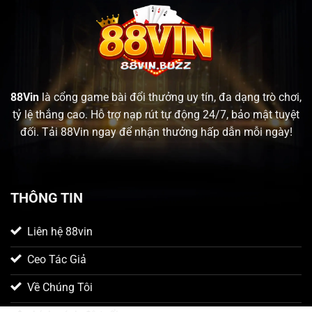
đồng cược thủ. Năm 2025,
tiếp tục khẳng định
vị thế “cổng game cá cược số 1” nhờ vào sự
đổi mới không ngừng và dịch vụ vượt trội.
Quá trình ra đời và mở rộng hoạt động
Ra mắt vào năm 2018,
cổng game
được phát
88Vin
là cổng game bài đổi thưởng uy tín, đa dạng trò chơi,
triển bởi đội ngũ chuyên gia quốc tế với hơn 15
tỷ lệ thắng cao. Hỗ trợ nạp rút tự động 24/7, bảo mật tuyệt
năm kinh nghiệm trong lĩnh vực cá cược trực
đối. Tải 88Vin ngay để nhận thưởng hấp dẫn mỗi ngày!
tuyến. Từ một nền tảng nhỏ,
88VIN
đã mở rộng
quy mô, phục vụ hơn 2,5 triệu người chơi trên
toàn quốc tính đến năm 2025. Theo báo cáo từ
THÔNG TIN
Hiệp hội Cá cược Trực tuyến Châu Á (AOGA),
cổng game nà
y
nằm trong top 3 cổng game có
tốc độ tăng trưởng người dùng nhanh nhất, đạt
Liên hệ 88vin
mức tăng 42% so với năm 2023. Sự phát triển
Ceo Tác Giả
này đến từ việc
88VIN
đầu tư mạnh vào công
nghệ, nội dung và trải nghiệm người chơi.
Về Chúng Tôi