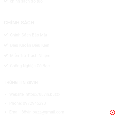
chính sách độ tuổi
Mục tiêu và tầm nhìn năm 2025
88VIN
đặt mục tiêu trở thành cổng game cá
cược dẫn đầu Đông Nam Á vào năm 2025, mở
CHÍNH SÁCH
rộng sang các thị trường như Thái Lan,
Malaysia và Philippines. Với tầm nhìn “Giải trí
Chinh Sách Bảo Mật
không giới hạn, chiến thắng trong tầm tay”,
chúng tôi
cam kết ứng dụng công nghệ tiên
Điều Khoản Điều Kiện
tiến như trí tuệ nhân tạo (AI) và blockchain để
nâng cao tính minh bạch, bảo mật. Ngoài ra,
Miễn Trừ Trách Nhiệm
c
húng tôi
đang thử nghiệm tích hợp thực tế ảo
Chống Nghiện Cờ Bạc
(VR) trong một số trò chơi để mang lại trải
nghiệm chân thực hơn.
THÔNG TIN 88VIN
Giá trị cốt lõi
Uy tín
: Cam kết minh bạch trong mọi hoạt
Website: https://88vin.buzz/
động, từ tỷ lệ trả thưởng đến giao dịch tài
Phone: 0972945293
chính.
Email:
88vin.buzz@gmail.com