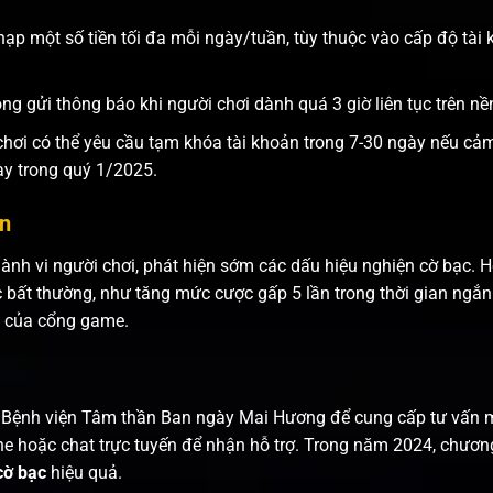
nạp một số tiền tối đa mỗi ngày/tuần, tùy thuộc vào cấp độ tài k
ộng gửi thông báo khi người chơi dành quá 3 giờ liên tục trên nề
chơi có thể yêu cầu tạm khóa tài khoản trong 7-30 ngày nếu cả
ày trong quý 1/2025.
ện
ành vi người chơi, phát hiện sớm các dấu hiệu nghiện cờ bạc. 
ợc bất thường, như tăng mức cược gấp 5 lần trong thời gian ng
ộ của
cổng game
.
ừ Bệnh viện Tâm thần Ban ngày Mai Hương để cung cấp tư vấn m
ine hoặc chat trực tuyến để nhận hỗ trợ. Trong năm 2024, chương
cờ bạc
hiệu quả.