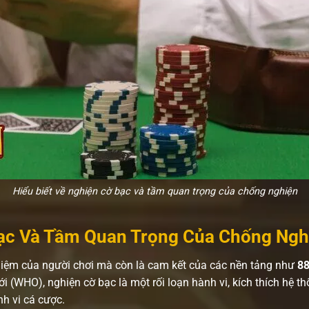
Hiểu biết về nghiện cờ bạc và tầm quan trọng của chống nghiện
Bạc Và Tầm Quan Trọng Của Chống Ngh
hiệm của người chơi mà còn là cam kết của các nền tảng như
88
iới (WHO), nghiện cờ bạc là một rối loạn hành vi, kích thích hệ
nh vi cá cược.