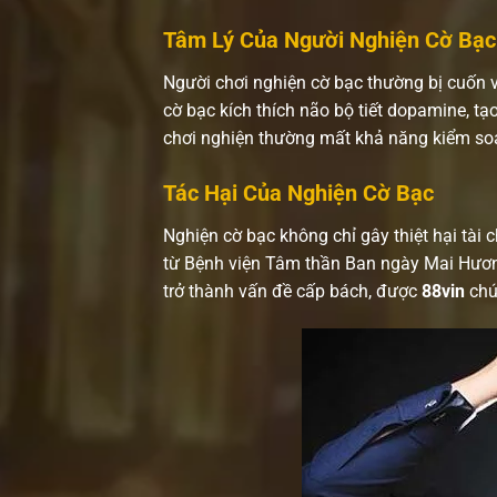
Tâm Lý Của Người Nghiện Cờ Bạc
Người chơi nghiện cờ bạc thường bị cuốn v
cờ bạc kích thích não bộ tiết dopamine, t
chơi nghiện thường mất khả năng kiểm soát
Tác Hại Của Nghiện Cờ Bạc
Nghiện cờ bạc không chỉ gây thiệt hại tài
từ Bệnh viện Tâm thần Ban ngày Mai Hươn
trở thành vấn đề cấp bách, được
88vin
chú