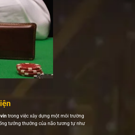
iện
vin
trong việc xây dựng một môi trường
 thống tưởng thưởng của não tương tự như