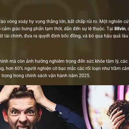
ào vòng xoáy hy vọng thắng lớn, bất chấp rủi ro. Một nghiên cứ
ạo cảm giác hưng phấn tạm thời, dẫn đến sự lệ thuộc. Tại
88vin
,
 tài chính, đưa ra quyết định bốc đồng, và bỏ qua hậu quả lâu 
 chính mà còn ảnh hưởng nghiêm trọng đến sức khỏe tâm lý, các
g, hơn 60% người nghiện cờ bạc mắc các rối loạn như trầm cả
 trọng trong chính sách vận hành năm 2025.