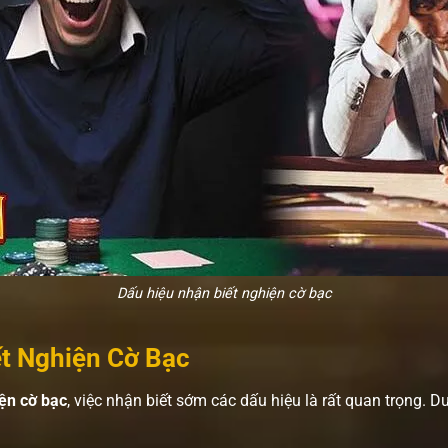
Dấu hiệu nhận biết nghiện cờ bạc
t Nghiện Cờ Bạc
ện cờ bạc
, việc nhận biết sớm các dấu hiệu là rất quan trọng. 