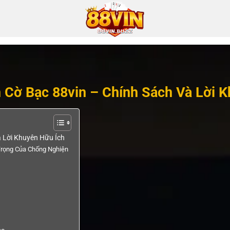
 Cờ Bạc 88vin – Chính Sách Và Lời K
 Lời Khuyên Hữu Ích
Trọng Của Chống Nghiện