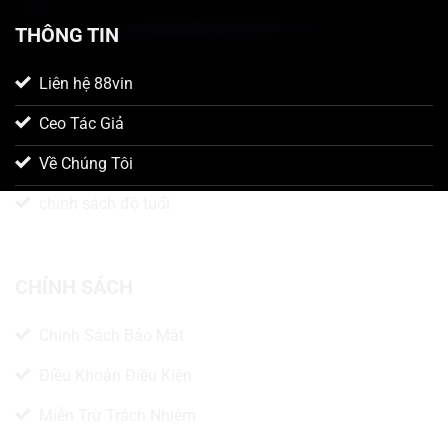
THÔNG TIN
Liên hệ 88vin
Ceo Tác Giả
Về Chúng Tôi
chính sách độ tuổi
CHÍNH SÁCH
Chinh Sách Bảo Mật
Điều Khoản Điều Kiện
Miễn Trừ Trách Nhiệm