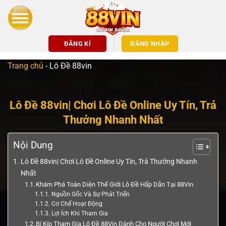
Bỏ
qua
nội
dung
ĐĂNG KÍ
ĐĂNG NHẬP
Trang chủ
-
Lô Đề 88vin
Lô Đề 88vin| Chơi Lô Đề Online Uy Tín, Trả
Thưởng Nhanh Nhất
Nội Dung
Lô Đề 88vin| Chơi Lô Đề Online Uy Tín, Trả Thưởng Nhanh
Nhất
Khám Phá Toàn Diện Thế Giới Lô Đề Hấp Dẫn Tại 88Vin
Nguồn Gốc Và Sự Phát Triển
Cơ Chế Hoạt Động
Lợi Ích Khi Tham Gia
Bí Kíp Tham Gia Lô Đề 88Vin Dành Cho Người Chơi Mới