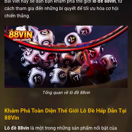
Bài viết này sẽ dẫn bạn khám phá thế giới
lô đề 88vin
, từ
cách tham gia đến những bí quyết để tối ưu hóa cơ hội
chiến thắng.
Tổng quan về lô đề 88vin
Khám Phá Toàn Diện Thế Giới Lô Đề Hấp Dẫn Tại
88Vin
Lô đề 88vin
là một trong những sản phẩm nổi bật của