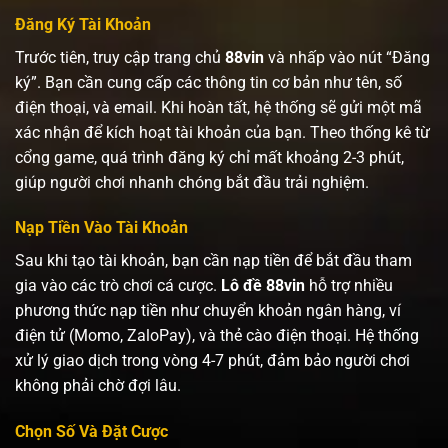
Đăng Ký Tài Khoản
Trước tiên, truy cập trang chủ
88vin
và nhấp vào nút “Đăng
ký”. Bạn cần cung cấp các thông tin cơ bản như tên, số
điện thoại, và email. Khi hoàn tất, hệ thống sẽ gửi một mã
xác nhận để kích hoạt tài khoản của bạn. Theo thống kê từ
cổng game
, quá trình đăng ký chỉ mất khoảng 2-3 phút,
giúp người chơi nhanh chóng bắt đầu trải nghiệm.
Nạp Tiền Vào Tài Khoản
Sau khi tạo tài khoản, bạn cần nạp tiền để bắt đầu tham
gia vào các trò chơi cá cược.
Lô đề 88vin
hỗ trợ nhiều
phương thức nạp tiền như chuyển khoản ngân hàng, ví
điện tử (Momo, ZaloPay), và thẻ cào điện thoại. Hệ thống
xử lý giao dịch trong vòng 4-7 phút, đảm bảo người chơi
không phải chờ đợi lâu.
Chọn Số Và Đặt Cược