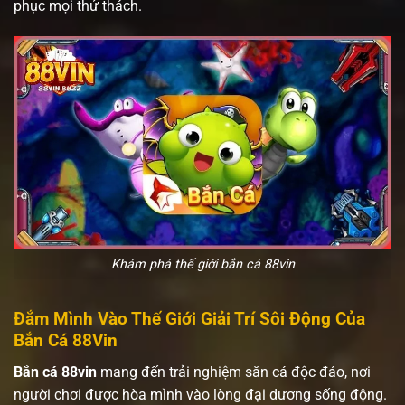
phục mọi thử thách.
Khám phá thế giới bắn cá 88vin
Đắm Mình Vào Thế Giới Giải Trí Sôi Động Của
Bắn Cá 88Vin
Bắn cá 88vin
mang đến trải nghiệm săn cá độc đáo, nơi
người chơi được hòa mình vào lòng đại dương sống động.