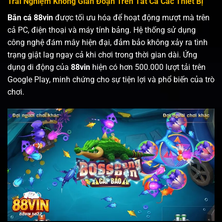
Trải Nghiệm Không Gián Đoạn Trên Tất Cả Các Thiết Bị
Bắn cá 88vin
được tối ưu hóa để hoạt động mượt mà trên
cả PC, điện thoại và máy tính bảng. Hệ thống sử dụng
công nghệ đám mây hiện đại, đảm bảo không xảy ra tình
trạng giật lag ngay cả khi chơi trong thời gian dài. Ứng
dụng di động của
88vin
hiện có hơn 500.000 lượt tải trên
Google Play, minh chứng cho sự tiện lợi và phổ biến của trò
chơi.