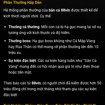
Phần Thưởng Hấp Dẫn
Hệ thống phần thưởng của
bắn cá 88vin
được thiết kế để
kích thích người chơi. Cụ thể:
Thưởng cá thường
: Mỗi con cá bị hạ gục mang lại số xu
tương ứng với kích thước và độ hiếm.
Thưởng boss
: Hạ gục boss khủng như Cá Mập Vàng
hay Rùa Thần có thể mang về phần thưởng lên đến 10
triệu xu.
Sự kiện đặc biệt
: Các sự kiện hàng tuần như “Săn Cá
Vàng” mang đến cơ hội nhận quà giá trị như điện thoại
hoặc tiền mặt.
Theo báo cáo từ
88vin
, có người chơi đã kiếm được hơn 50
triệu đồng chỉ trong một tháng nhờ tham gia các sự kiện
đặc biệt.