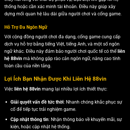
thống hoặc cần xác minh tài khoản. Điều này giúp xây
dựng mối quan hệ lâu dài giữa người chơi và cổng game.
Hỗ Trợ Đa Ngôn Ngữ
Với cộng đồng người chơi đa dạng,
cổng game
cung cấp
dịch vụ hỗ trợ bằng tiếng Việt, tiếng Anh, và một số ngôn
ngữ khác. Điều này đảm bảo người chơi quốc tế có thể
liên
hệ 88vin
mà không gặp rào cản ngôn ngữ, nâng cao tính
toàn cầu của nền tảng.
Lợi Ích Bạn Nhận Được Khi Liên Hệ 88vin
Việc
liên hệ 88vin
mang lại nhiều lợi ích thiết thực:
Giải quyết vấn đề tức thời
: Nhanh chóng khắc phục sự
cố để tiếp tục trải nghiệm game.
Cập nhật thông tin
: Nhận thông báo về khuyến mãi, sự
kiện, hoặc cập nhật hệ thống.