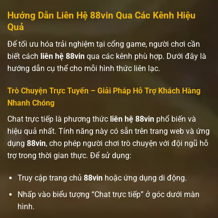
Hướng Dẫn Liên Hệ 88vin Qua Các Kênh Hiệu
Quả
Để tối ưu hóa trải nghiệm tại
cổng game
, người chơi cần
biết cách
liên hệ 88vin
qua các kênh phù hợp. Dưới đây là
hướng dẫn cụ thể cho mỗi hình thức liên lạc.
Trò Chuyện Trực Tuyến – Giải Pháp Hỗ Trợ Khách Hàng
Nhanh Chóng
Chat trực tiếp là phương thức
liên hệ 88vin
phổ biến và
hiệu quả nhất. Tính năng này có sẵn trên trang web và ứng
dụng
88vin
, cho phép người chơi trò chuyện với đội ngũ hỗ
trợ trong thời gian thực. Để sử dụng:
Truy cập trang chủ
88vin
hoặc ứng dụng di động.
Nhấp vào biểu tượng “Chat trực tiếp” ở góc dưới màn
hình.