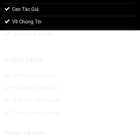
Ceo Tác Giả
Về Chúng Tôi
chính sách độ tuổi
CHÍNH SÁCH
Chinh Sách Bảo Mật
Điều Khoản Điều Kiện
Miễn Trừ Trách Nhiệm
Chống Nghiện Cờ Bạc
THÔNG TIN 88VIN