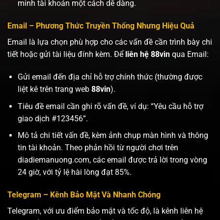
minh tài khoản một cách dễ dàng.
Email – Phương Thức Truyền Thống Nhưng Hiệu Quả
Email là lựa chọn phù hợp cho các vấn đề cần trình bày chi
tiết hoặc gửi tài liệu đính kèm. Để
liên hệ 88vin
qua Email:
Gửi email đến địa chỉ hỗ trợ chính thức (thường được
liệt kê trên trang web
88vin
).
Tiêu đề email cần ghi rõ vấn đề, ví dụ: “Yêu cầu hỗ trợ
giao dịch #123456”.
Mô tả chi tiết vấn đề, kèm ảnh chụp màn hình và thông
tin tài khoản. Theo phản hồi từ người chơi trên
diadiemanuong.com, các email được trả lời trong vòng
24 giờ, với tỷ lệ hài lòng đạt 85%.
Telegram – Kênh Bảo Mật Và Nhanh Chóng
Telegram, với ưu điểm bảo mật và tốc độ, là kênh liên hệ