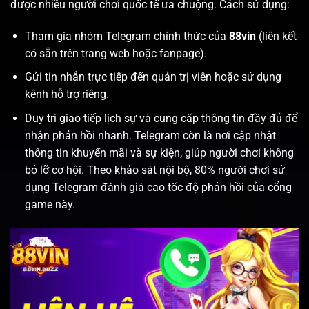
được nhiều người chơi quốc tế ưa chuộng. Cách sử dụng:
Tham gia nhóm Telegram chính thức của
88vin
(liên kết
có sẵn trên trang web hoặc fanpage).
Gửi tin nhắn trực tiếp đến quản trị viên hoặc sử dụng
kênh hỗ trợ riêng.
Duy trì giao tiếp lịch sự và cung cấp thông tin đầy đủ để
nhận phản hồi nhanh. Telegram còn là nơi cập nhật
thông tin khuyến mãi và sự kiện, giúp người chơi không
bỏ lỡ cơ hội. Theo khảo sát nội bộ, 80% người chơi sử
dụng Telegram đánh giá cao tốc độ phản hồi của
cổng
game này
.