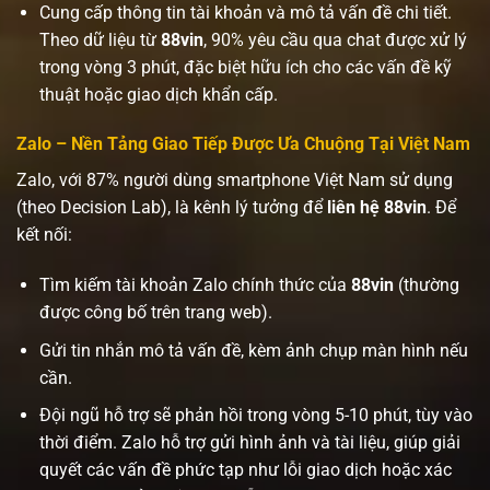
Cung cấp thông tin tài khoản và mô tả vấn đề chi tiết.
Theo dữ liệu từ
88vin
, 90% yêu cầu qua chat được xử lý
trong vòng 3 phút, đặc biệt hữu ích cho các vấn đề kỹ
thuật hoặc giao dịch khẩn cấp.
Zalo – Nền Tảng Giao Tiếp Được Ưa Chuộng Tại Việt Nam
Zalo, với 87% người dùng smartphone Việt Nam sử dụng
(theo Decision Lab), là kênh lý tưởng để
liên hệ 88vin
. Để
kết nối:
Tìm kiếm tài khoản Zalo chính thức của
88vin
(thường
được công bố trên trang web).
Gửi tin nhắn mô tả vấn đề, kèm ảnh chụp màn hình nếu
cần.
Đội ngũ hỗ trợ sẽ phản hồi trong vòng 5-10 phút, tùy vào
thời điểm. Zalo hỗ trợ gửi hình ảnh và tài liệu, giúp giải
quyết các vấn đề phức tạp như lỗi giao dịch hoặc xác