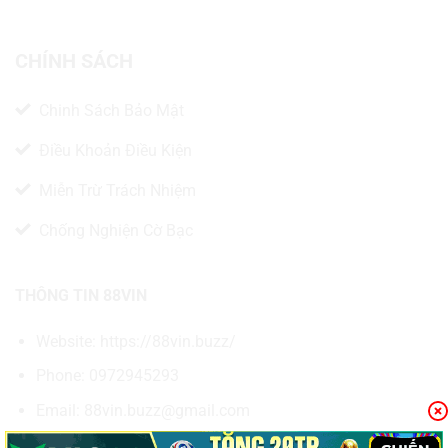
CHÍNH SÁCH
Chinh Sách Bảo Mật
Điều Khoản Điều Kiện
Miễn Trừ Trách Nhiệm
Chống Nghiện Cờ Bạc
THÔNG TIN 88VIN
Website: https://88vin.buzz/
Phone: 0972945293
Email:
88vin.buzz@gmail.com
Địa Chỉ: 2 Ng. 495, La Phù, Hoài Đức, Hà Nội, Việt Nam