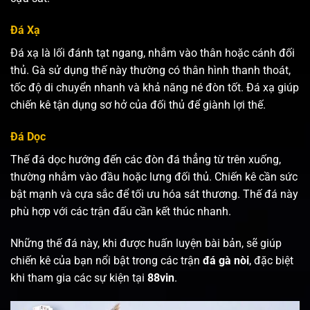
Đá Xạ
Đá xạ là lối đánh tạt ngang, nhắm vào thân hoặc cánh đối
thủ. Gà sử dụng thế này thường có thân hình thanh thoát,
tốc độ di chuyển nhanh và khả năng né đòn tốt. Đá xạ giúp
chiến kê tận dụng sơ hở của đối thủ để giành lợi thế.
Đá Dọc
Thế đá dọc hướng đến các đòn đá thẳng từ trên xuống,
thường nhắm vào đầu hoặc lưng đối thủ. Chiến kê cần sức
bật mạnh và cựa sắc để tối ưu hóa sát thương. Thế đá này
phù hợp với các trận đấu cần kết thúc nhanh.
Những thế đá này, khi được huấn luyện bài bản, sẽ giúp
chiến kê của bạn nổi bật trong các trận
đá gà nòi
, đặc biệt
khi tham gia các sự kiện tại
88vin
.