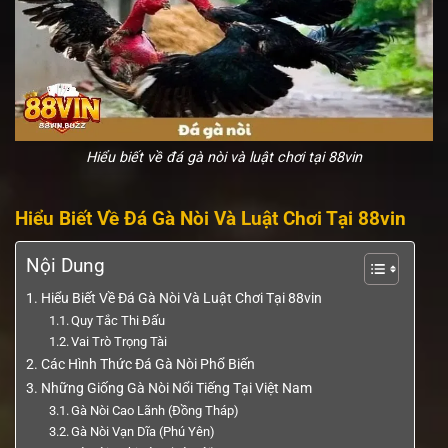
Hiểu biết về đá gà nòi và luật chơi tại 88vin
Hiểu Biết Về Đá Gà Nòi Và Luật Chơi Tại 88vin
Nội Dung
Hiểu Biết Về Đá Gà Nòi Và Luật Chơi Tại 88vin
Quy Tắc Thi Đấu
Vai Trò Trọng Tài
Các Hình Thức Đá Gà Nòi Phổ Biến
Những Giống Gà Nòi Nổi Tiếng Tại Việt Nam
Gà Nòi Cao Lãnh (Đồng Tháp)
Gà Nòi Vạn Dĩa (Phú Yên)