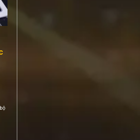
c
 bộ