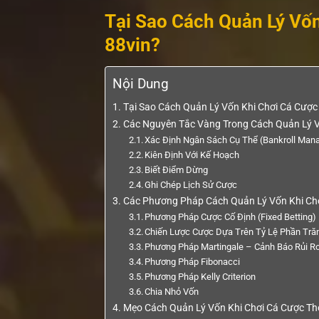
Tại Sao Cách Quản Lý Vốn
88vin?
Nội Dung
Tại Sao Cách Quản Lý Vốn Khi Chơi Cá Cược 
Các Nguyên Tắc Vàng Trong Cách Quản Lý V
Xác Định Ngân Sách Cụ Thể (Bankroll Ma
Kiên Định Với Kế Hoạch
Biết Điểm Dừng
Ghi Chép Lịch Sử Cược
Các Phương Pháp Cách Quản Lý Vốn Khi Chơ
Phương Pháp Cược Cố Định (Fixed Betting)
Chiến Lược Cược Dựa Trên Tỷ Lệ Phần Trăm
Phương Pháp Martingale – Cảnh Báo Rủi R
Phương Pháp Fibonacci
Phương Pháp Kelly Criterion
Chia Nhỏ Vốn
Mẹo Cách Quản Lý Vốn Khi Chơi Cá Cược Th