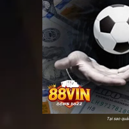
Tại sao quản