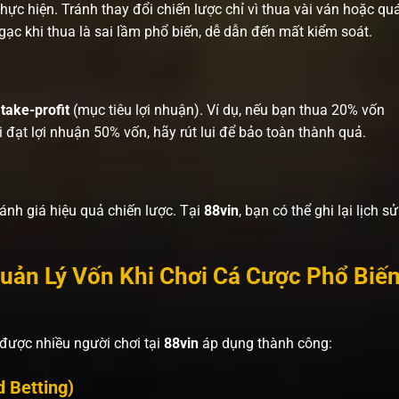
thực hiện. Tránh thay đổi chiến lược chỉ vì thua vài ván hoặc qu
gạc khi thua là sai lầm phổ biến, dễ dẫn đến mất kiểm soát.
à
take-profit
(mục tiêu lợi nhuận). Ví dụ, nếu bạn thua 20% vốn
i đạt lợi nhuận 50% vốn, hãy rút lui để bảo toàn thành quả.
ánh giá hiệu quả chiến lược. Tại
88vin
, bạn có thể ghi lại lịch sử
.
ản Lý Vốn Khi Chơi Cá Cược Phổ Biế
được nhiều người chơi tại
88vin
áp dụng thành công:
 Betting)