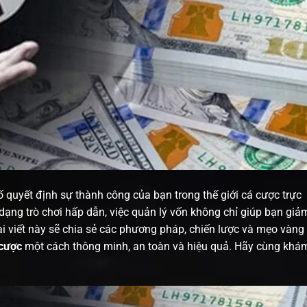
ố quyết định sự thành công của bạn trong thế giới cá cược trực
a dạng trò chơi hấp dẫn, việc quản lý vốn không chỉ giúp bạn giả
Bài viết này sẽ chia sẻ các phương pháp, chiến lược và mẹo vàng
 cược
một cách thông minh, an toàn và hiệu quả. Hãy cùng khá