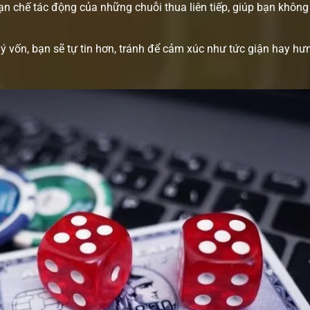
ạn chế tác động của những chuỗi thua liên tiếp, giúp bạn không 
lý vốn, bạn sẽ tự tin hơn, tránh để cảm xúc như tức giận hay hư