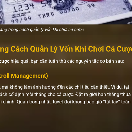
àng trong cách quản lý vốn khi chơi cá cược
ng Cách Quản Lý Vốn Khi Chơi Cá Cượ
 cược
hiệu quả, bạn cần tuân thủ các nguyên tắc cơ bản sau:
kroll Management)
 mà không làm ảnh hưởng đến các chi tiêu cần thiết. Ví dụ, tại
ách cố định mỗi tháng cho cá cược. Đặt ra giới hạn thắng/thua
chính. Quan trọng nhất, tuyệt đối không bao giờ “tất tay” toàn