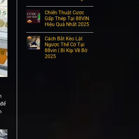
Chiến Thuật Cược
Gấp Thép Tại 88VIN
Hiệu Quả Nhất 2025
Cách Bắt Kèo Lật
Ngược Thế Cờ Tại
88vin | Bí Kíp Về Bờ
2025
m
 để
m