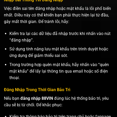
Việc điền sai tên đăng nhập hoặc mật khẩu là lỗi phổ biến
nhất. Điều này có thể khiến bạn phải thực hiện lại từ đầu,
gây mất thời gian. Để tránh lỗi, hãy:
Kiểm tra lại các dữ liệu đã nhập trước khi nhấn vào nút
“đăng nhập”.
Sử dụng tính năng lưu mật khẩu trên trình duyệt hoặc
ứng dụng để giảm thiểu sai sót.
Trong trường hợp quên mật khẩu, hãy nhấn vào “quên
mật khẩu” để lấy lại thông tin qua email hoặc số điện
thoại.
Đăng Nhập Trong Thời Gian Bảo Trì
Nếu bạn
đăng nhập 88VIN
đúng lúc hệ thống bảo trì, yêu
cầu sẽ bị từ chối. Để khắc phục:
Kiểm tra thông báo bảo trì trên trang chủ hoặc fanpage