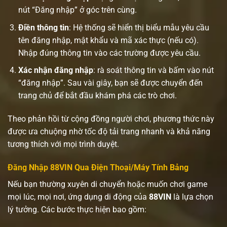
nút “Đăng nhập” ở góc trên cùng.
Điền thông tin
: Hệ thống sẽ hiển thị biểu mẫu yêu cầu
tên đăng nhập, mật khẩu và mã xác thực (nếu có).
Nhập đúng thông tin vào các trường được yêu cầu.
Xác nhận đăng nhập
: rà soát thông tin và bấm vào nút
“đăng nhập”. Sau vài giây, bạn sẽ được chuyển đến
trang chủ để bắt đầu khám phá các trò chơi.
Theo phản hồi từ cộng đồng người chơi, phương thức này
được ưa chuộng nhờ tốc độ tải trang nhanh và khả năng
tương thích với mọi trình duyệt.
Đăng Nhập 88VIN Qua Điện Thoại/Máy Tính Bảng
Nếu bạn thường xuyên di chuyển hoặc muốn chơi game
mọi lúc, mọi nơi, ứng dụng di động của
88VIN
là lựa chọn
lý tưởng. Các bước thực hiện bao gồm: