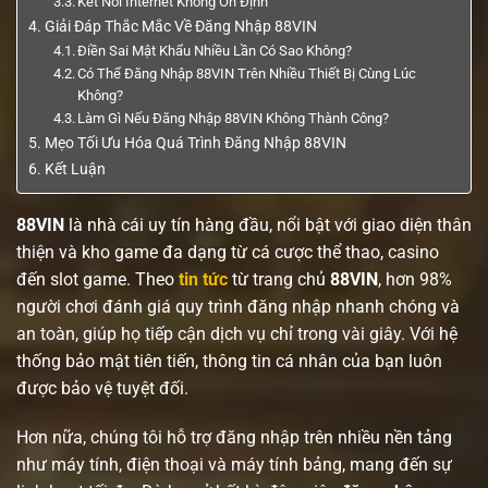
Kết Nối Internet Không Ổn Định
Giải Đáp Thắc Mắc Về Đăng Nhập 88VIN
Điền Sai Mật Khẩu Nhiều Lần Có Sao Không?
Có Thể Đăng Nhập 88VIN Trên Nhiều Thiết Bị Cùng Lúc
Không?
Làm Gì Nếu Đăng Nhập 88VIN Không Thành Công?
Mẹo Tối Ưu Hóa Quá Trình Đăng Nhập 88VIN
Kết Luận
88VIN
là nhà cái uy tín hàng đầu, nổi bật với giao diện thân
thiện và kho game đa dạng từ cá cược thể thao, casino
đến slot game. Theo
tin tức
từ trang chủ
88VIN
, hơn 98%
người chơi đánh giá quy trình đăng nhập
nhanh chóng và
an toàn, giúp họ tiếp cận dịch vụ chỉ trong vài giây. Với hệ
thống bảo mật tiên tiến, thông tin cá nhân của bạn luôn
được bảo vệ tuyệt đối.
Hơn nữa, chúng tôi hỗ trợ đăng nhập trên nhiều nền tảng
như máy tính, điện thoại và máy tính bảng, mang đến sự